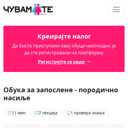
Креирајте налог
Да бисте приступили овој обуци неопходно је
да сте регистровани на платформу.
Региструјте се овде
Обука за запослене - породично
насиље
11 мин
7 лекција
1 провера знања