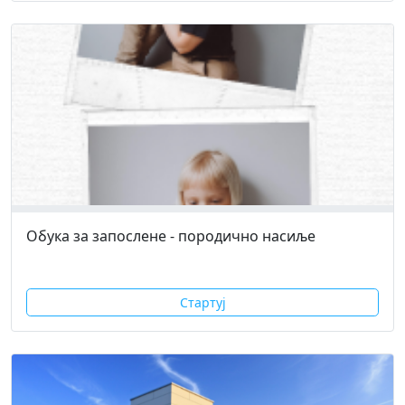
Обука за запослене - породично насиље
Стартуј