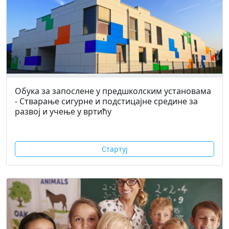
Обука за запослене у предшколским установама
- Стварање сигурне и подстицајне средине за
развој и учење у вртићу
Стартуј