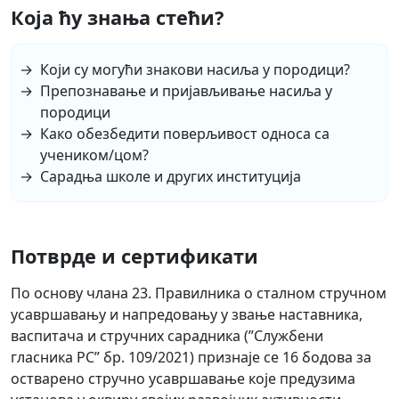
Која ћу знања стећи?
Који су могући знакови насиља у породици?
Препознавање и пријављивање насиља у
породици
Како обезбедити поверљивост односа са
учеником/цом?
Сарадња школе и других институција
Потврде и сертификати
По основу члана 23. Правилника о сталном стручном
усавршавању и напредовању у звање наставника,
васпитача и стручних сарадника (”Службени
гласника РС” бр. 109/2021) признаје се 16 бодова за
остварено стручно усавршавање које предузима