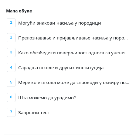
Мапа обуке
Могући знакови насиља у породици
1
Препознавање и пријављивање насиља у породици
2
Како обезбедити поверљивост односа са учеником/цом у процесу пријаве сазнања/сумње на насиље у породици
3
Сарадња школе и других институција
4
Мере које школа може да спроводи у оквиру подршке детету
5
Шта можемо да урадимо?
6
Завршни тест
7