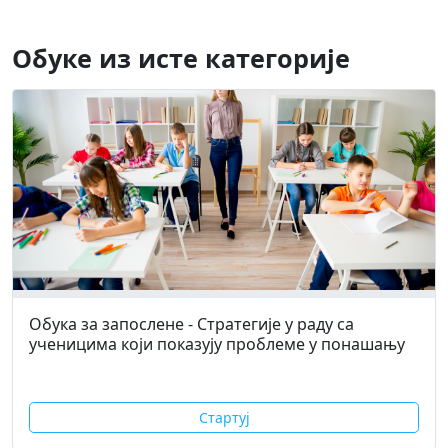
Обуке из исте категорије
Обука за запослене - Стратегије у раду са
ученицима који показују проблеме у понашању
Стартуј