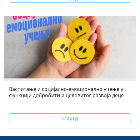
Васпитање и социјално-емоционално учење у
функцији добробити и целовитог развоја деце
Стартуј