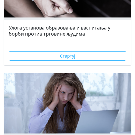
Улога установа образовања и васпитања у
борби против трговине људима
Стартуј