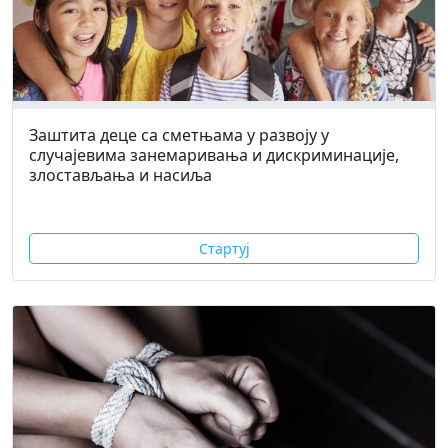
Заштита деце са сметњама у развоју у
случајевима занемаривања и дискриминације,
злостављања и насиља
Стартуј