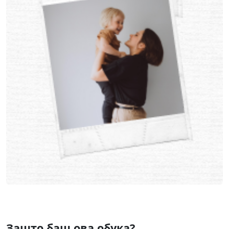
Зашто баш ова обука?