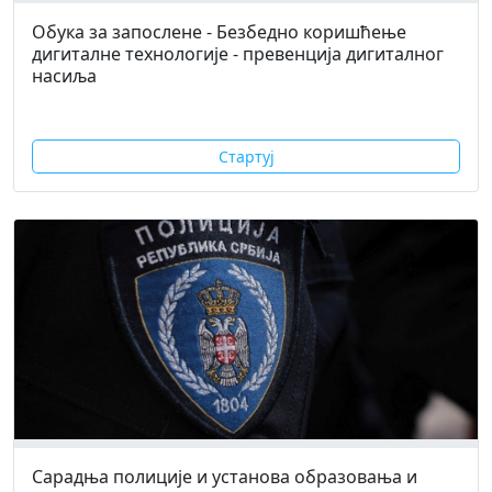
Обука за запослене - Безбедно коришћење
дигиталне технологије - превенција дигиталног
насиља
Стартуј
Сарадња полиције и установа образовања и