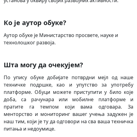
установа у оквиру својих развојних активности.
Ко је аутор обуке?
Аутор обуке је Министарство просвете, науке и
технолошког развоја.
Шта могу да очекујем?
По упису обуке добијате потврдни мејл од наше
техничке подршке, као и упутство за употребу
платформе. Обуци можете приступити у било које
доба, са рачунара или мобилне платформе и
пратите га темпом који вама одговара. За
менторство и мониторинг вашег учења задужен је
наш тим, који је ту да одговори на сва ваша техничка
питања и недоумице.