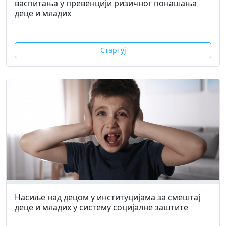
васпитања у превенцији ризичног понашања
деце и младих
Стартуј
Насиље над децом у институцијама за смештај
деце и младих у систему социјалне заштите