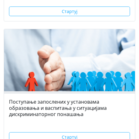
Стартуј
Поступање запослених у установама
образовања и васпитања у ситуацијама
дискриминаторног понашања
Стартуј