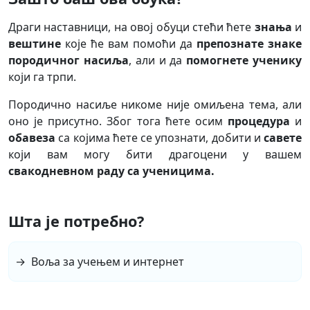
Драги наставници, на овој обуци стећи ћете
знања
и
вештине
које ће вам помоћи да
препознате знаке
породичног насиља
, али и да
помогнете ученику
који га трпи.
Породично насиље никоме није омиљена тема, али
оно је присутно. Због тога ћете осим
процедура
и
обавеза
са којима ћете се упознати, добити и
савете
који вам могу бити драгоцени у вашем
свакодневном раду са ученицима.
Шта је потребно?
Воља за учењем и интернет