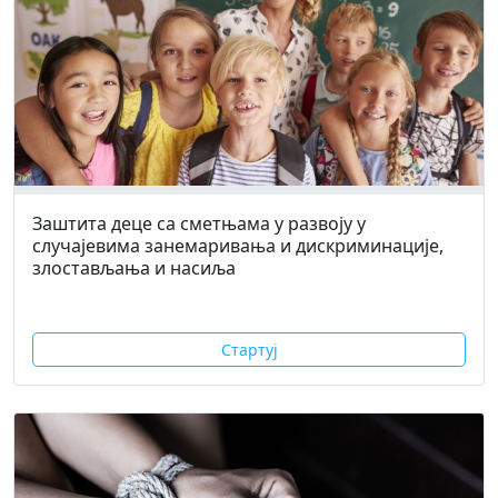
Заштита деце са сметњама у развоју у
случајевима занемаривања и дискриминације,
злостављања и насиља
Стартуј