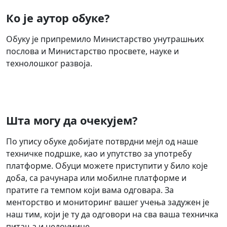
Ко је аутор обуке?
Обуку је припремило Министарство унутрашњих
послова и Министарство просвете, науке и
технолошког развоја.
Шта могу да очекујем?
По упису обуке добијате потврдни мејл од наше
техничке подршке, као и упутство за употребу
платформе. Обуци можете приступити у било које
доба, са рачунара или мобилне платформе и
пратите га темпом који вама одговара. За
менторство и мониторинг вашег учења задужен је
наш тим, који је ту да одговори на сва ваша техничка
питања и недоумице.