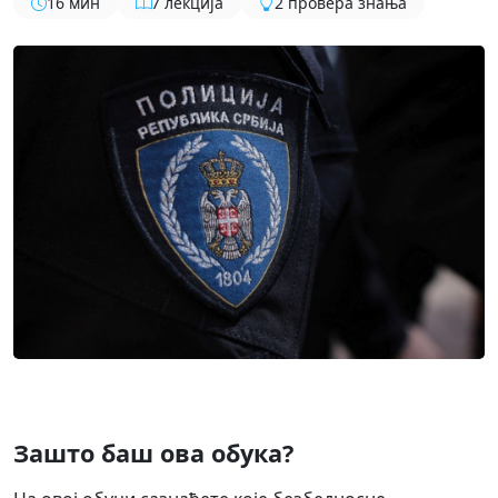
16 мин
7 лекција
2 провера знања
Зашто баш ова обука?