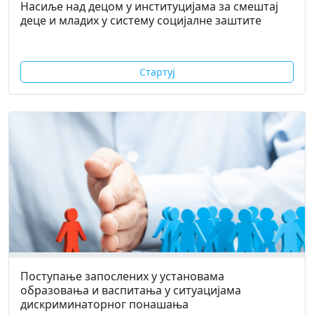
Насиље над децом у институцијама за смештај
деце и младих у систему социјалне заштите
Стартуј
Поступање запослених у установама
образовања и васпитања у ситуацијама
дискриминаторног понашања