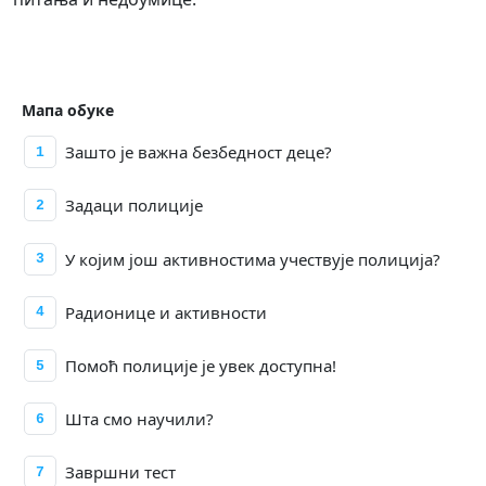
Мапа обуке
Зашто је важна безбедност деце?
1
Задаци полиције
2
У којим још активностима учествује полиција?
3
Радионице и активности
4
Помоћ полиције је увек доступна!
5
Шта смо научили?
6
Завршни тест
7