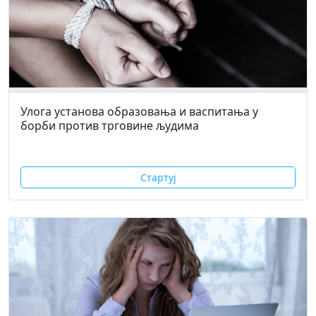
Улога установа образовања и васпитања у
борби против трговине људима
Стартуј