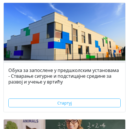
Обука за запослене у предшколским установама
- Стварање сигурне и подстицајне средине за
развој и учење у вртићу
Стартуј