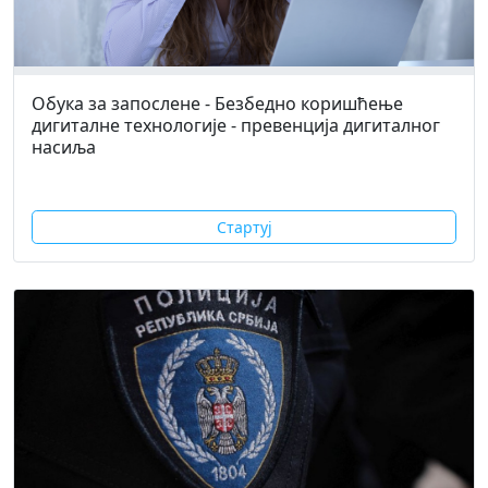
Обука за запослене - Безбедно коришћење
дигиталне технологије - превенција дигиталног
насиља
Стартуј