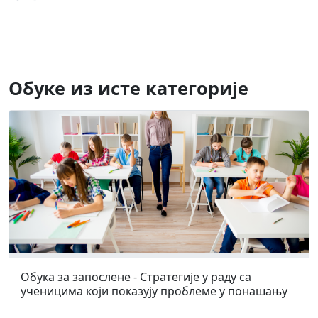
Обуке из исте категорије
Обука за запослене - Стратегије у раду са
ученицима који показују проблеме у понашању