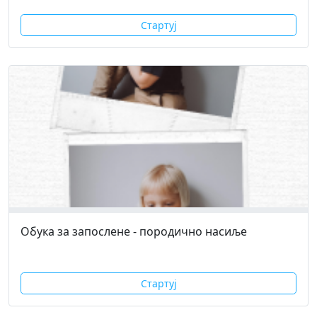
Стартуј
Обука за запослене - породично насиље
Стартуј