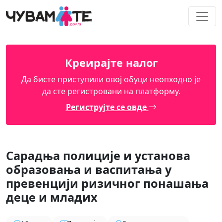
Креирајте налог
Да бисте приступили овој обуци неопходно је
да сте регистровани на платформу.
Региструјте се овде
Сарадња полиције и установа
образовања и васпитања у
превенцији ризичног понашања
деце и младих