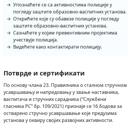
Упознаћете се са активностима полиције у
погледу заштите образовно-васпитних установа.
Открићете које су обавезе полиције у погледу
заштите образовно-васпитних установа.
Сазнаћете у којим превентивним пројектима
учествује полиција.
Видећете како контактирати полицију.
Потврде и сертификати
По основу члана 23. Правилника о сталном стручном
усавршавању и напредовању у звање наставника,
васпитача и стручних сарадника (”Службени
гласника РС” бр. 109/2021) признаје се 16 бодова за
остварено стручно усавршавање које предузима
установа у оквиру својих развојних активности.