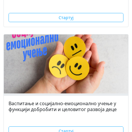
Стартуј
Васпитање и социјално-емоционално учење у
функцији добробити и целовитог развоја деце
Стартуј