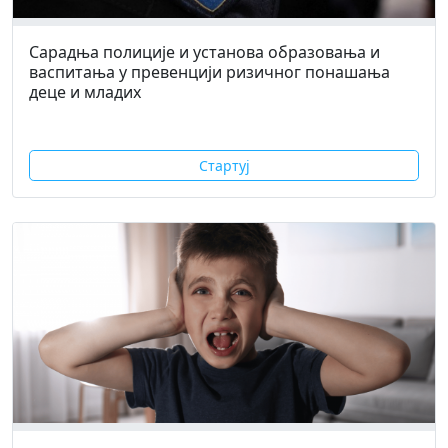
Сарадња полиције и установа образовања и
васпитања у превенцији ризичног понашања
деце и младих
Стартуј