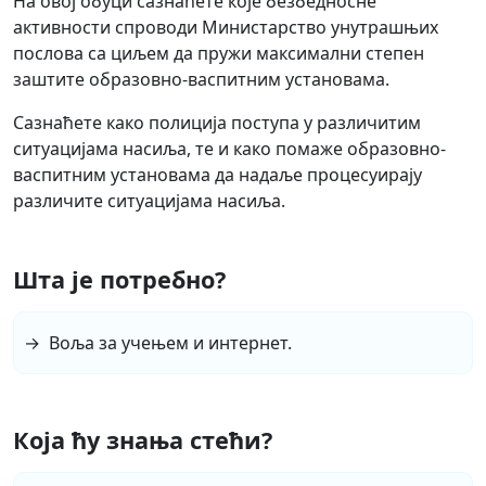
На овој обуци сазнаћете које безбедносне
активности спроводи Министарство унутрашњих
послова са циљем да пружи максимални степен
заштите образовно-васпитним установама.
Сазнаћете како полиција поступа у различитим
ситуацијама насиља, те и како помаже образовно-
васпитним установама да надаље процесуирају
различите ситуацијама насиља.
Шта је потребно?
Воља за учењем и интернет.
Која ћу знања стећи?